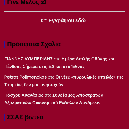
Γίνε Μέλος ☑️
👉 Εγγράψου εδώ !
Πρόσφατα Σχόλια
ΓΙΑΝΝΗΣ ΛΥΜΠΕΡΙΔΗΣ
στο
Ημέρα Διπλής Οδύνης και
Πένθους Σήμερα στις ΕΔ και στο Έθνος
Petros Polimenakos
στο
Οι νέες «πυραυλικές απειλές» της
Τουρκίας δεν μας ανησυχούν
Πάσχου Αθανάσιος
στο
Συνδέσμος Αποστράτων
Αξιωματικών Οικονομικού Ενόπλων Δυνάμεων
ΣΣΑΣ βιντεο