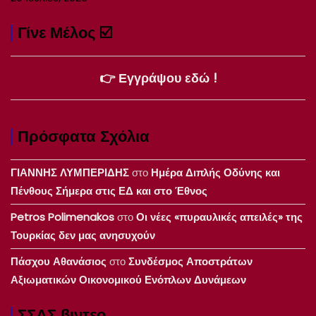
Γίνε Μέλος ☑️
👉 Εγγράψου εδώ !
Πρόσφατα Σχόλια
ΓΙΑΝΝΗΣ ΛΥΜΠΕΡΙΔΗΣ
στο
Ημέρα Διπλής Οδύνης και
Πένθους Σήμερα στις ΕΔ και στο Έθνος
Petros Polimenakos
στο
Οι νέες «πυραυλικές απειλές» της
Τουρκίας δεν μας ανησυχούν
Πάσχου Αθανάσιος
στο
Συνδέσμος Αποστράτων
Αξιωματικών Οικονομικού Ενόπλων Δυνάμεων
ΣΣΑΣ βιντεο