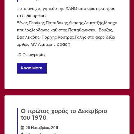
…στο ανοιχτο γηπεδο της ΧΑΝΘ απο αριστερα προς
τα δεξια ορθιοι :
Ξένος,Περάκης,Παπαδακης,Ανασης,Δεμερτζής,Μοσχο
πουλος,Ιορδανος καθιστοι: Παπαθανασιου, Βουζας,
Βασιλειαδης, Πορίχης,Κούτρας,Γαλής στο ακρο δεξια
όρθιος ΜV Λιμπέρης coach
Φωτογραφίες
Read More
O πρώτος χορός το Δεκέμβριο
του 1970
26 Νοεμβρίου, 2011