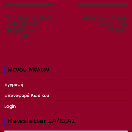
Πλοήγηση
άρθρων
Previous
Next
Previous:
Προτάσεις
Next:
Δεν θα μείνει
post:
post:
Τροποποίησης
μάλλον, στην
Καταστατικου
ιστορία…..
(27/5/2012)
Μενού Μελών
Εγγραφή
Επαναφορά Κωδικού
Login
Newsletter ΣΑ/ΣΣΑΣ