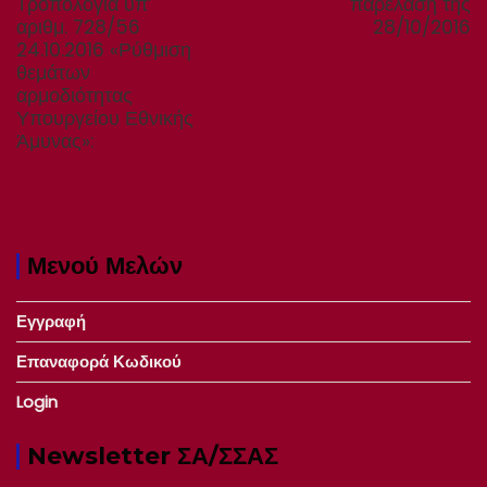
post:
post:
Tροπολογία υπ’
παρέλαση της
αριθμ. 728/56
28/10/2016
24.10.2016 «Ρύθμιση
θεμάτων
αρμοδιότητας
Υπουργείου Εθνικής
Άμυνας»:
Μενού Μελών
Εγγραφή
Επαναφορά Κωδικού
Login
Newsletter ΣΑ/ΣΣΑΣ