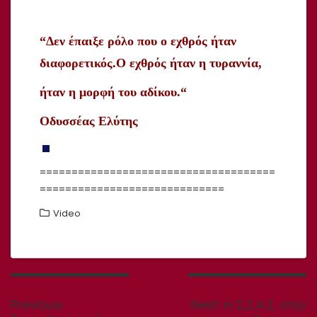
“Δεν
έπαιξε
ρόλο
που ο
εχθρός
ήταν
διαφορετικός.Ο
εχθρός
ήταν
η
τυραννία
,
ήταν
η
μορφή
του
αδίκου
.
“
Οδυσσέας
Ελύτης
=====================================
=============================
Video
Πλοήγηση
άρθρων
Previous
Next
Previous:
Next:
Η Σ.Σ.Α.Σ. στην