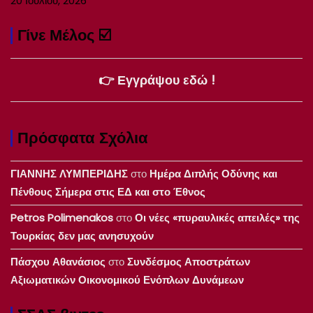
20 Ιουλίου, 2026
Γίνε Μέλος ☑️
👉 Εγγράψου εδώ !
Πρόσφατα Σχόλια
ΓΙΑΝΝΗΣ ΛΥΜΠΕΡΙΔΗΣ
στο
Ημέρα Διπλής Οδύνης και
Πένθους Σήμερα στις ΕΔ και στο Έθνος
Petros Polimenakos
στο
Οι νέες «πυραυλικές απειλές» της
Τουρκίας δεν μας ανησυχούν
Πάσχου Αθανάσιος
στο
Συνδέσμος Αποστράτων
Αξιωματικών Οικονομικού Ενόπλων Δυνάμεων