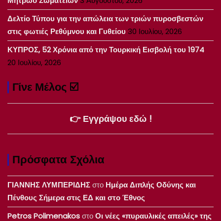
Μητρώο Σωματείων
3 Αυγούστου, 2026
Δελτίο Τύπου για την απώλεια των τριών πυροσβεστών
στις φωτιές Ρεθύμνου και Γυθείου
30 Ιουλίου, 2026
ΚΥΠΡΟΣ, 52 Χρόνια από την Τουρκική Εισβολή του 1974
20 Ιουλίου, 2026
Γίνε Μέλος ☑️
👉 Εγγράψου εδώ !
Πρόσφατα Σχόλια
ΓΙΑΝΝΗΣ ΛΥΜΠΕΡΙΔΗΣ
στο
Ημέρα Διπλής Οδύνης και
Πένθους Σήμερα στις ΕΔ και στο Έθνος
Petros Polimenakos
στο
Οι νέες «πυραυλικές απειλές» της