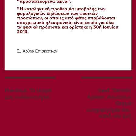
“προστατευόμενα τέκνα”.
* Η καταληκτική προθεσμία υποβολής των
φορολογικών δηλώσεων των φυσικών
προσώπων, οι οποίες από φέτος υποβάλονται
υποχρεωτικά ηλεκτρονικά, είναι ενιαία για όλα
τα φυσικά πρόσωπα και ορίστηκε η 30ή Ιουνίου
2013.
Άρθρα Επισκεπτών
Πλοήγηση
άρθρων
Previous
Next
Previous:
Τα θερμά
Next:
Τακτικές
post:
post:
μας συλλυπητήρια
Κρίσεις Ανωτάτων
:Θερμά
συγχαρητήρια και…
καλή νέα ζωή