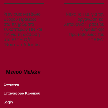
Πλοήγηση
άρθρων
Previous
Next
Previous:
Μετάλλιο
Next:
Το Π.Δ. για την
post:
post:
Εξόχου Πράξεως
οργάνωση και
στα πληρώµατα
λειτουργία “Γραφείου
ελικοπτέρων ΠΝ και
Νομοθετικής
ΠΑ για τη διάσωση
Πρωτοβουλίας του
στο Ε/Γ – Ο/Γ
ΥΠΕΘΑ”
“Norman Atlantic
Μενού Μελών
Εγγραφή
Επαναφορά Κωδικού
Login