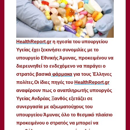
HealthReport.gr
η ηγεσία του υπουργείου
Υγείας έχει ξεκινήσει συνομιλίες με το
υπουργείο Εθνικής Άμυνας, προκειμένου να
διερευνηθεί το ενδεχόμενο να παράγει ο
στρατός βασικά
φάρμακα
για τους Έλληνες
πολίτες.
Οι ίδιες πηγές του
HealthReport.gr
αναφέρουν πως ο αναπληρωτής υπουργός
Υγείας Ανδρέας Ξανθός εξετάζει σε
συνεργασία με αξιωματούχους του
υπουργείου Άμυνας όλο το θεσμικό πλαίσιο
προκειμένου ο στρατός να μπορεί να