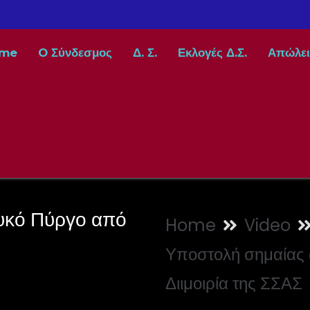
me
O Σύνδεσμος
Δ. Σ.
Εκλογές Δ.Σ.
Απώλει
υκό Πύργο από
Home
Video
Υποστολή σημαίας 
Διιμοιρία της ΣΣΑΣ