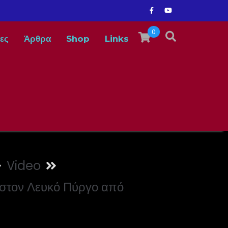
0
ες
Άρθρα
Shop
Links
Video
στον Λευκό Πύργο από