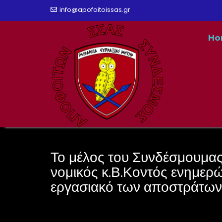
Skip
info@apofoitoissas.gr
to
Ho
content
Το μέλος του Συνδέσμουμας 
νομικός κ.Β.Κοντός ενημερών
εργασιακό των αποστράτων