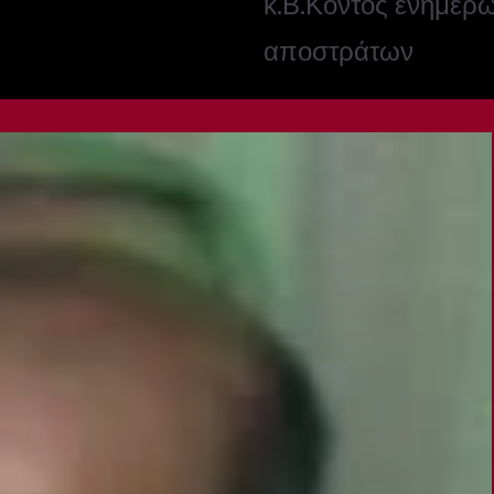
κ.Β.Κοντός ενημερώ
αποστράτων