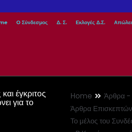
me
O Σύνδεσμος
Δ. Σ.
Εκλογές Δ.Σ.
Απώλει
και έγκριτος
Home
Άρθρα - 
ει για το
Άρθρα Επισκεπτώ
Το μέλος του Συνδέ