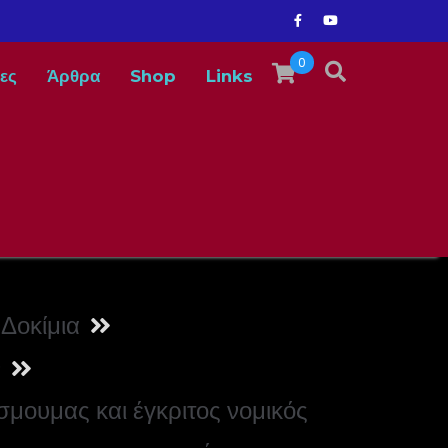
0
ες
Άρθρα
Shop
Links
Δοκίμια
ν
σμουμας και έγκριτος νομικός