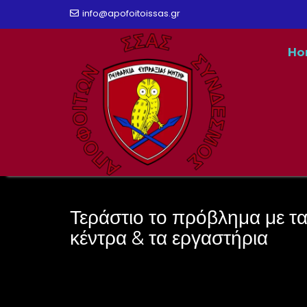
Skip
info@apofoitoissas.gr
to
Ho
content
Τεράστιο το πρόβλημα με τ
κέντρα & τα εργαστήρια