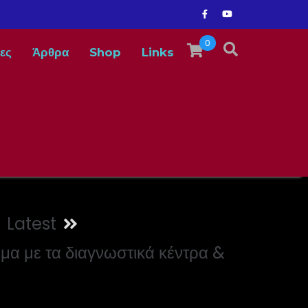
0
ες
Άρθρα
Shop
Links
Latest
μα με τα διαγνωστικά κέντρα &