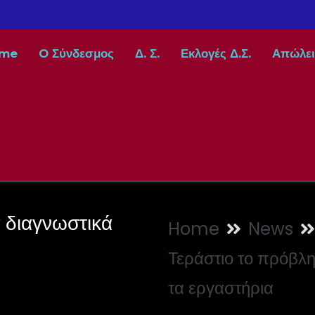
me
O Σύνδεσμος
Δ. Σ.
Εκλογές Δ.Σ.
Απώλει
α διαγνωστικά
Home
News
Τεράστιο το πρόβλη
τα εργαστήρια