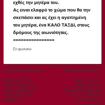
εχθές την μητέρα του.
Ας ειναι ελαφρύ το χώμα που θα την
σκεπάσει και ας έχει η αγαπημένη
του μητέρα, ένα ΚΑΛΟ ΤΑΞΔΙ, στους
δρόμους της αιωνιότητας.
================
apofoitoi
Πλοήγηση
άρθρων
Previous
Next
Previous:
Τότε
Next:
Η πρώτη
post:
post:
γλεντούσαμε (και)
ορκωμοσία στη
στους θαλάμους,
Σχολή παρουσία της
τωρα (και) στο
ΑΕ του Προέδρου
“Ποντίκι”
της Ελληνικής
Δημοκρατίας