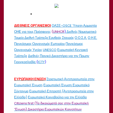
ΔΙΕΘΝΕΙΣ ΟΡΓΑΝΙΣΜΟΙ
ΟΑΣΕ-OSCE
Ύπατη Αρμοστία
ΟΗΕ για τους Πρόσφυγες
(
UNHCR
)
Διεθνές Νομισματικό
Ταμείο
Διεθνή Τράπεζα
Ερυθρός Σταυρός
Ο.Ο.Σ.Α.
Ο.Η.Ε.
Παγκόσμιος Οργανισμός Εμπορίου
Παγκόσμιος
Οργανισμός Υγείας
UNESCO
Ευρωπαϊκή Κεντρική
Τράπεζα
Διεθνές Ποινικό Δικαστήριο για την Πρωην
Γιουγκοσλαβία
(
ICTY
)
ΕΥΡΩΠΑΙΚΗ ΕΝΩΣΗ
Στρατιωτική Αντιπροσωπεία στην
Ευρωπαϊκή Ένωση
Ευρωπαϊκή Ένωση
Ευρωπαϊκό
Σύνταγμα
Ευρωπαϊκή Επιτροπή (Αντιπροσωπεία στην
Ελλάδα)
Ευρωπαϊκό Κοινοβούλιο για την Ελλάδα
Citizens first (Τα δικαιώματά σας στην Ευρωπαϊκή
‘Ένωση)
Δικαστήριο Ευρωπαϊκών Κοινοτήτων