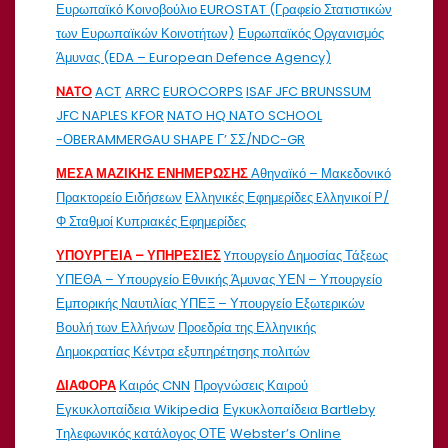
Ευρωπαϊκό Κοινοβούλιο
EUROSTAT (Γραφείο Στατιστικών
των Ευρωπαϊκών Κοινοτήτων)
Ευρωπαϊκός Οργανισμός
Άμυνας (EDA – European Defence Agency)
NATO
ACT
ARRC
EUROCORPS
ISAF
JFC BRUNSSUM
JFC NAPLES
KFOR
NATO HQ
NATO SCHOOL
-ΟBERAMMERGAU
SHAPE
Γ’ ΣΣ/NDC-GR
ΜΕΣΑ ΜΑΖΙΚΗΣ ΕΝΗΜΕΡΩΣΗΣ
Αθηναϊκό – Μακεδονικό
Πρακτορείο Ειδήσεων
Ελληνικές Εφημερίδες
Eλληνικοί Ρ/
Φ Σταθμοί
Kυπριακές Εφημερίδες
ΥΠΟΥΡΓΕΙΑ – ΥΠΗΡΕΣΙΕΣ
Yπουργείο Δημοσίας Τάξεως
ΥΠΕΘΑ – Υπουργείο Εθνικής Άμυνας
ΥΕΝ – Υπουργείο
Εμπορικής Ναυτιλίας
ΥΠΕΞ – Υπουργείο Εξωτερικών
Βουλή των Ελλήνων
Προεδρία της Ελληνικής
Δημοκρατίας
Κέντρα εξυπηρέτησης πολιτών
ΔΙΑΦΟΡΑ
Καιρός CNN
Προγνώσεις Καιρού
Εγκυκλοπαίδεια Wikipedia
Εγκυκλοπαίδεια Bartleby
Tηλεφωνικός κατάλογος ΟΤΕ
Webster’s Online