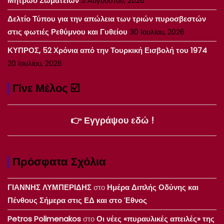
Μητρώο Σωματείων
3 Αυγούστου, 2026
Δελτίο Τύπου για την απώλεια των τριών πυροσβεστών
στις φωτιές Ρεθύμνου και Γυθείου
30 Ιουλίου, 2026
ΚΥΠΡΟΣ, 52 Χρόνια από την Τουρκική Εισβολή του 1974
20 Ιουλίου, 2026
Γίνε Μέλος ☑️
👉 Εγγράψου εδώ !
Πρόσφατα Σχόλια
ΓΙΑΝΝΗΣ ΛΥΜΠΕΡΙΔΗΣ
στο
Ημέρα Διπλής Οδύνης και
Πένθους Σήμερα στις ΕΔ και στο Έθνος
Petros Polimenakos
στο
Οι νέες «πυραυλικές απειλές» της