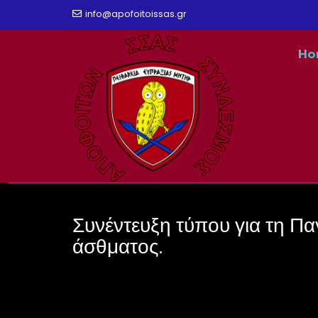
Skip
info@apofoitoissas.gr
to
Ho
content
Συνέντευξη τύπου για τη Π
άσθματος.