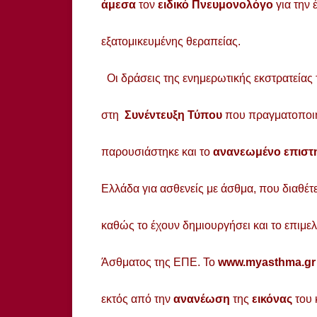
άμεσα
τον
ειδικό Πνευμονολόγο
για την 
εξατομικευμένης θεραπείας.
Οι δράσεις της ενημερωτικής εκστρατεία
στη
Συνέντευξη Τύπου
που πραγματοποιή
παρουσιάστηκε και το
ανανεωμένο επιστη
Ελλάδα για ασθενείς με άσθμα, που διαθέτ
καθώς το έχουν δημιουργήσει και το επιμ
Άσθματος της ΕΠΕ. Το
www.myasthma.gr
εκτός από την
ανανέωση
της
εικόνας
του 