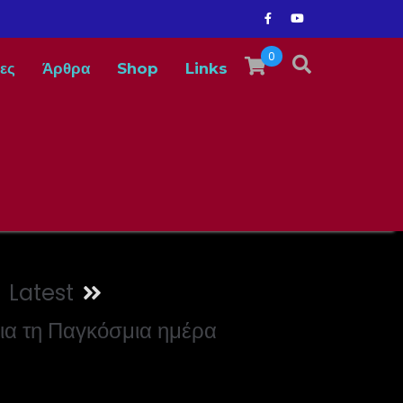
0
ες
Άρθρα
Shop
Links
Latest
ια τη Παγκόσμια ημέρα