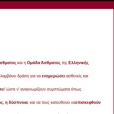
 Άσθματος
και η
Ομάδα Άσθματος
της
Ελληνικής
αλαμβάνει δράση για να
ενημερώσει
ασθενείς και
ει’
ώστε ν’ αναγνωρίζουν συμπτώματα όπως
ος
,
η δύσπνοια
, και να τους κατευθύνει να
επισκεφθούν