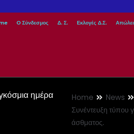
me
O Σύνδεσμος
Δ. Σ.
Εκλογές Δ.Σ.
Απώλει
αγκόσμια ημέρα
Home
News
Συνέντευξη τύπου γ
άσθματος.