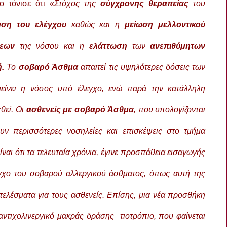
ο τόνισε ότι
«Στόχος της
σύγχρονης θεραπείας
του
ρηση του ελέγχου
καθώς και η
μείωση μελλοντικού
σεων
της νόσου και η
ελάττωση
των
ανεπιθύμητων
.
Το
σ
οβαρό Άσθμα
απαιτεί τις υψηλότερες δόσεις των
είνει η νόσος υπό έλεγχο, ενώ παρά την κατάλληλη
θεί. Οι
ασθενείς με σοβαρό Άσθμα
, που υπολογίζονται
υν περισσότερες νοσηλείες και επισκέψεις στο τμήμα
ίναι ότι τα τελευταία χρόνια, έγινε προσπάθεια εισαγωγής
γχo του σοβαρού αλλεργικού άσθματος, όπως αυτή της
τελέσματα για τους ασθενείς. Επίσης, μια νέα προσθήκη
αντιχολινεργικό μακράς δράσης τιοτρόπιο, που φαίνεται