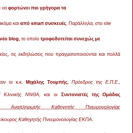
ι να
φορτώνει πιο γρήγορα τα
ακόμα και
από smart συσκευές
. Παράλληλα, στο site
νέο
blog,
το οποίο
τροφοδοτείται συνεχώς με
είες, τις εκδηλώσεις που πραγματοποιούνται και πολλά
αν οι κ.κ.
Μιχάλης Τουμπής
,
Πρόεδρος της Ε.Π.Ε.,
ς
Κλινικής ΝΝΘΑ,
και οι
Συντονιστές της Ομάδας
,
Αναπληρωτής Καθηγητής Πνευμονολογίας
ίκουρος Καθηγητής Πνευμονολογίας ΕΚΠΑ
.