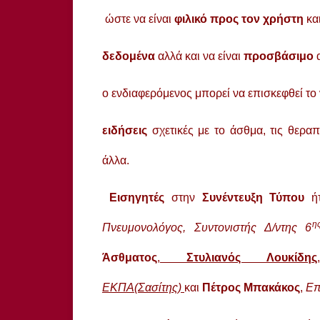
ώστε να είναι
φιλικό προς τον χρήστη
κα
δεδομένα
αλλά και να είναι
προσβάσιμο
ο ενδιαφερόμενος μπορεί να επισκεφθεί το
ειδήσεις
σχετικές με το άσθμα, τις θεραπ
άλλα.
Εισηγητές
στην
Συνέντευξη Τύπου
ήτ
η
Πνευμονολόγος, Συντονιστής Δ/ντης 6
Άσθματος
,
Στυλιανός Λουκίδης
ΕΚΠΑ(Σασίτης)
και
Πέτρος Μπακάκος
,
Επ