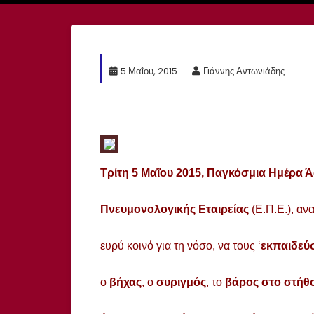
5 Μαΐου, 2015
Γιάννης Αντωνιάδης
Τρίτη 5 Μαΐου 2015, Παγκόσμια Ημέρα
Πνευμονολογικής Εταιρείας
(Ε.Π.Ε.), αν
ευρύ κοινό για τη νόσο, να τους ‘
εκπαιδεύσ
ο
βήχας
, ο
συριγμός
, το
βάρος στο στήθ