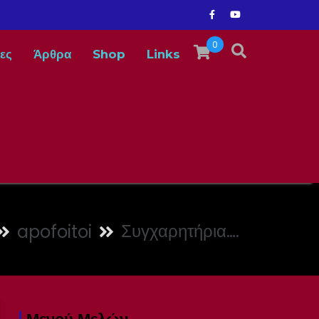
0
ες
Άρθρα
Shop
Links
Συγχαρητήρια….
apofoitoi