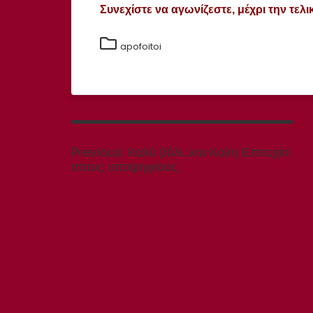
Συνεχίστε να αγωνίζεστε, μέχρι την τελι
apofoitoi
Πλοήγηση
άρθρων
Previous
Previous:
Καλό βόλι…και Καλη Επιτυχία
post:
στους υποψηφίους.