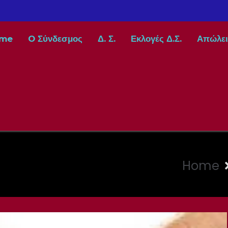
me
O Σύνδεσμος
Δ. Σ.
Εκλογές Δ.Σ.
Απώλει
Home