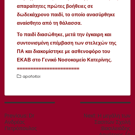
απαραίτητες πρώτες βοήθειες σε
δωδεκάχρονο παιδί, το οποίο ανασύρθηκε
αναίσθητο από τη θάλασσα.
Το παιδί διασώθηκε, μετά την έγκαιρη και
συντονισμένη επέμβαση των στελεχών της
ΠΑ και διακομίστηκε με ασθενοφόρο του
ΕΚΑΒ στο Γενικό Νοσοκομείο Κατερίνης.
=======================
apofoitoi
Πλοήγηση
άρθρων
Previous
Next
Previous:
Dr
Next:
Η μεγάλη των
post:
post:
Ανδρέας
Σασιτών Σχολή
Πετρόπουλος
:Βασιλειάδης
Δημήτριος (ο