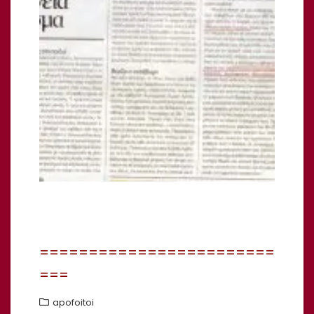
========================
===
apofoitoi