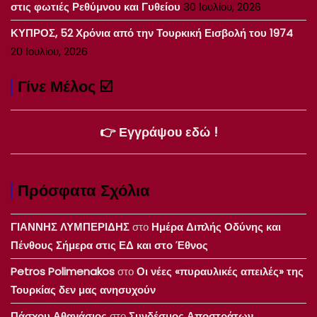
στις φωτιές Ρεθύμνου και Γυθείου
30 Ιουλίου, 2026
ΚΥΠΡΟΣ, 52 Χρόνια από την Τουρκική Εισβολή του 1974
20 Ιουλίου, 2026
Γίνε Μέλος ☑️
👉 Εγγράψου εδώ !
Πρόσφατα Σχόλια
ΓΙΑΝΝΗΣ ΛΥΜΠΕΡΙΔΗΣ
στο
Ημέρα Διπλής Οδύνης και
Πένθους Σήμερα στις ΕΔ και στο Έθνος
Petros Polimenakos
στο
Οι νέες «πυραυλικές απειλές» της
Τουρκίας δεν μας ανησυχούν
Πάσχου Αθανάσιος
στο
Συνδέσμος Αποστράτων