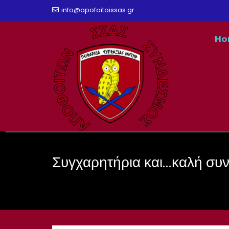
Skip
info@apofoitoissas.gr
to
Ho
content
Συγχαρητήρια και…καλή συν