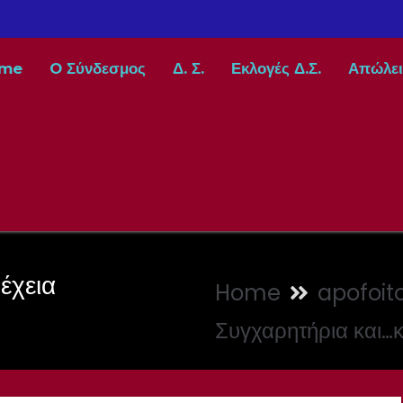
me
O Σύνδεσμος
Δ. Σ.
Εκλογές Δ.Σ.
Απώλει
έχεια
Home
apofoito
Συγχαρητήρια και…