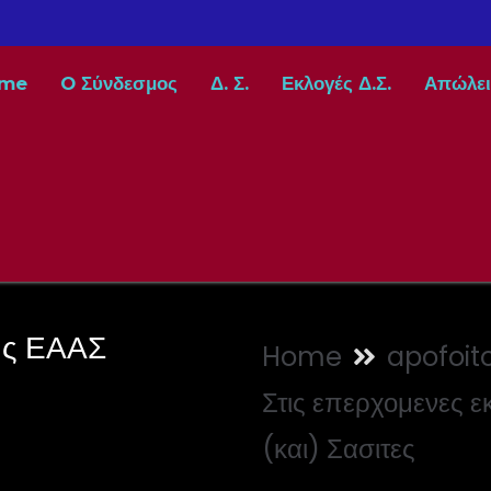
me
O Σύνδεσμος
Δ. Σ.
Εκλογές Δ.Σ.
Απώλει
της ΕΑΑΣ
Home
apofoito
Στις επερχομενες ε
(και) Σασιτες