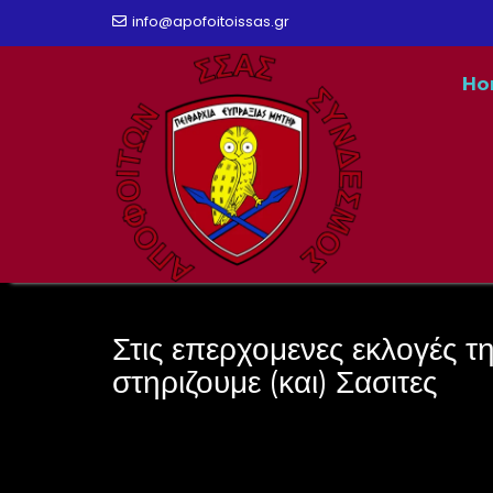
Skip
info@apofoitoissas.gr
to
Ho
content
Στις επερχομενες εκλογές 
στηριζουμε (και) Σασιτες