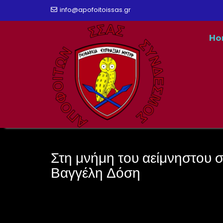
Skip
info@apofoitoissas.gr
to
Ho
content
Στη μνήμη του αείμνηστου 
Βαγγέλη Δόση