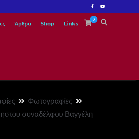
0
ες
Άρθρα
Shop
Links
φίες
Φωτογραφίες
μνηστου συναδέλφου Βαγγέλη