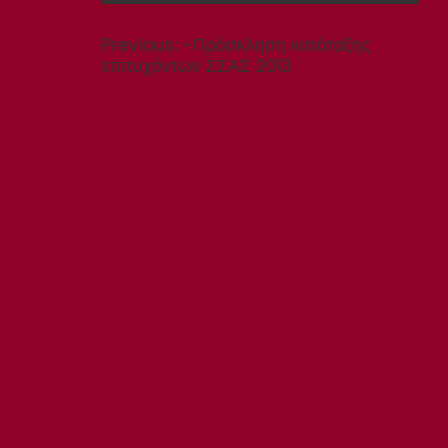
Πλοήγηση
άρθρων
Previous
Previous:
-Πρόσκληση κατάταξης
post:
επιτυχόντων ΣΣΑΣ 2013