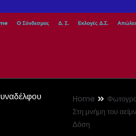
me
O Σύνδεσμος
Δ. Σ.
Εκλογές Δ.Σ.
Απώλει
συναδέλφου
Home
Φωτογρα
Στη μνήμη του αεί
Δόση