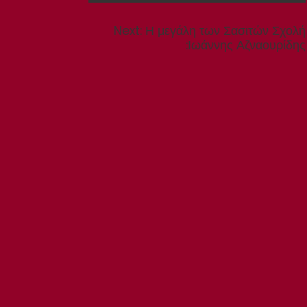
Next
Next:
Η μεγάλη των Σασιτών Σχολή
post:
:Ιωάννης Αζναουρίδης