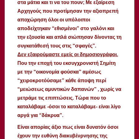
στα μάτια και τι να του πουν; Με εξαίρεση
Αρχηγούς που προτίμησαν την αξιοπρεπή
αποχώρηση όλοι οι υπόλοιποι
αποδείχτηκαν “εθισμένοι” στο γαλόνι και
την εξουσία και απλά σιώπησαν δίνοντας τη
συγκατάθεσή τους στις “σφαγές”.
Δεν εξαιρούμαστε εμείς οι δημοσιογράφοι.
Που την εποχή του εκσυγχρονιστή Σημίτη
με την “οικονομία φούσκα” αμέσως
“χειροκροτόύσαμε” κάθε άποψη περί
“μειώσεως αμυντικών δαπανών” , χωρίς να
μετράμε τις επιπτώσεις. Τώρα που το
καταλάβαμε -όσοι το καταλάβαμε- είναι λίγο
αργά για “δάκρυα”.
Είναι απορίας άξιο πως είναι δυνατόν όσοι
έχουν την ευθύνη διακυβένρνησης της