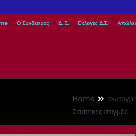
me
O Σύνδεσμος
Δ. Σ.
Εκλογές Δ.Σ.
Απώλει
Home
Φωτογρα
Σασίτικες στιγμές