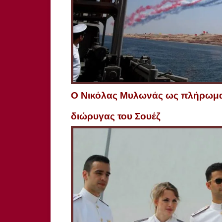
O Νικόλας Μυλωνάς ως πλήρωμα 
διώρυγας του Σουέζ