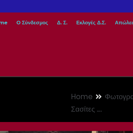
me
O Σύνδεσμος
Δ. Σ.
Εκλογές Δ.Σ.
Απώλει
Home
Φωτογρα
Σασίτες ….