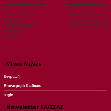
Πλοήγηση
άρθρων
Previous
Next
Previous:
Ημέρα
Next:
12ο Συμπόσιο
post:
post:
μνήμης της
Εντατικής Ιατρικής
Γενοκτονίας των
Ενόπλων Δυνάμεων
Ελλήνων του
Πόντου
Μενού Μελών
Εγγραφή
Επαναφορά Κωδικού
Login
Newsletter ΣΑ/ΣΣΑΣ