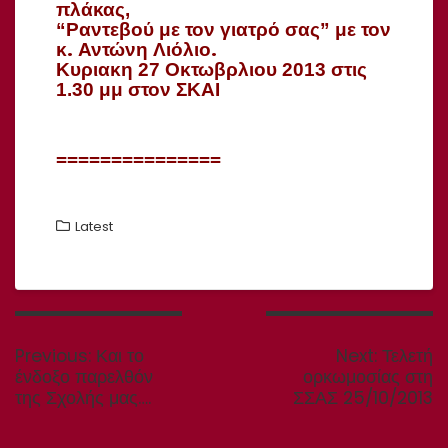
πλάκας,
“Ραντεβού με τον γιατρό σας” με τον
κ. Αντώνη Λιόλιο.
Κυριακη 27 Οκτωβρλιου 2013 στις
1.30 μμ στον ΣΚΑΙ
===============
Latest
Πλοήγηση
άρθρων
Previous
Next
Previous:
Και το
Next:
Τελετή
post:
post:
ένδοξο παρελθόν
ορκωμοσίας στη
της Σχολής μας….
ΣΣΑΣ 25/10/2013