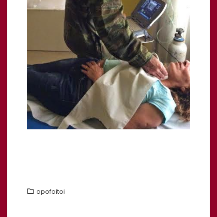
apofoitoi