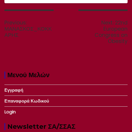
Πλοήγηση
άρθρων
Previous
Next
Previous:
Next:
22nd
post:
post:
ΜΑΝΑΣΚΟΣ_ΚΟΚΚ
European
ΑΡΗΣ
Congress on
Obesity
Μενού Μελών
Εγγραφή
Επαναφορά Κωδικού
Login
Newsletter ΣΑ/ΣΣΑΣ