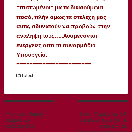
“πιστωμένοι” μα τα δικαιούμενα
ποσά, πλήν όμως τα στελέχη μας
αυτα, αδυνατούν να προβούν στην
ανάληψή τους…..Αναμένονται
ενέργειες απο τα συναρμόδια
Υπουργεία.
=======================
Latest
Πλοήγηση
άρθρων
Previous
Next
Previous:
Παροχή
Next:
Χορήγηση K.A.
post:
post:
υπηρεσιών
στρατιωτικών, για τις
αφιλοκερδώς
ανάγκες του