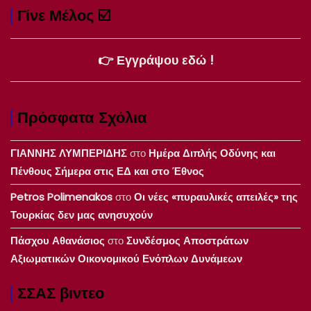
Γίνε Μέλος ☑️
👉 Εγγράψου εδώ !
Πρόσφατα Σχόλια
ΓΙΑΝΝΗΣ ΛΥΜΠΕΡΙΔΗΣ
στο
Ημέρα Διπλής Οδύνης και
Πένθους Σήμερα στις ΕΔ και στο Έθνος
Petros Polimenakos
στο
Οι νέες «πυραυλικές απειλές» της
Τουρκίας δεν μας ανησυχούν
Πάσχου Αθανάσιος
στο
Συνδέσμος Αποστράτων
Αξιωματικών Οικονομικού Ενόπλων Δυνάμεων
ΣΣΑΣ βιντεο