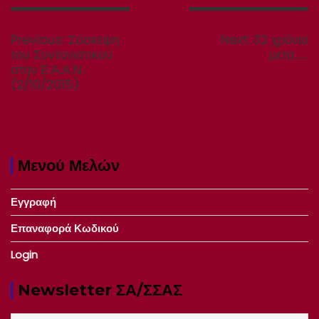
Πλοήγηση
άρθρων
Previous
Next
Previous:
Σύσκεψη
Next:
32 χρόνια
post:
post:
του Συντονιστικού
μετα……
στην Ε.Α.Α.Ν.
(2/10/2015)
Μενού Μελών
Εγγραφή
Επαναφορά Κωδικού
Login
Newsletter ΣΑ/ΣΣΑΣ