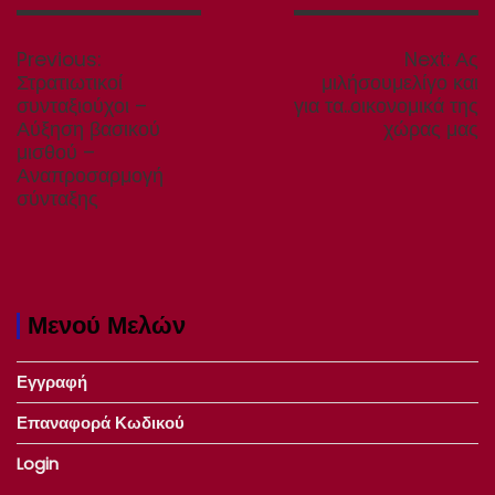
Πλοήγηση
άρθρων
Previous
Nex
Previous:
Next:
Ας
post:
post
Στρατιωτικοί
μιλήσουμελίγο και
συνταξιούχοι –
για τα..οικονομικά της
Αύξηση βασικού
χώρας μας
μισθού –
Αναπροσαρμογή
σύνταξης
Μενού Μελών
Εγγραφή
Επαναφορά Κωδικού
Login