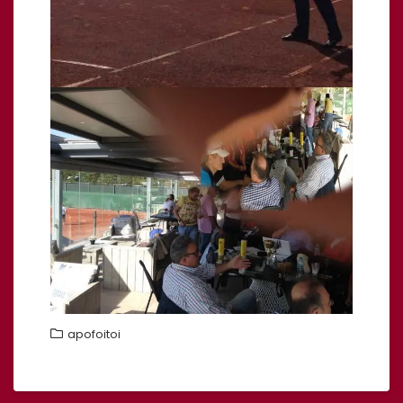
apofoitoi