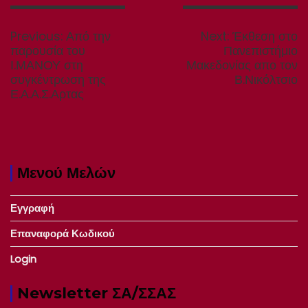
Πλοήγηση
άρθρων
Previous
Next
Previous:
Από την
Next:
Έκθεση στο
post:
post:
παρουσία του
Πανεπιστήμιο
Ι.ΜΑΝΟΥ στη
Μακεδονίας απο τον
συγκέντρωση της
Β.Νικόλτσιο
Ε.Α.Α.Σ.Αρτας
Μενού Μελών
Εγγραφή
Επαναφορά Κωδικού
Login
Newsletter ΣΑ/ΣΣΑΣ