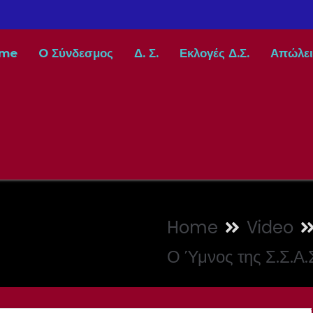
me
O Σύνδεσμος
Δ. Σ.
Εκλογές Δ.Σ.
Απώλει
Home
Video
Ο Ύμνος της Σ.Σ.Α.