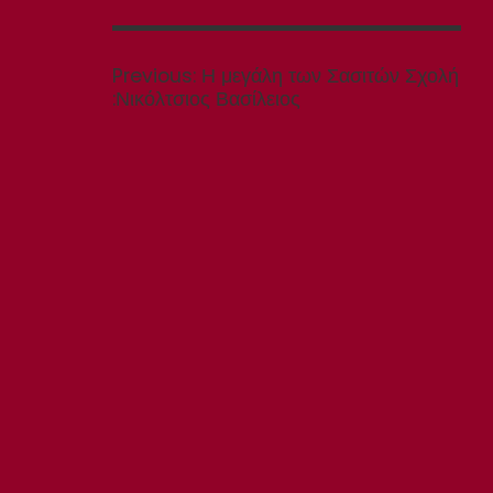
Πλοήγηση
άρθρων
Previous
Previous:
Η μεγάλη των Σασιτών Σχολή
post:
:Νικόλτσιος Βασίλειος