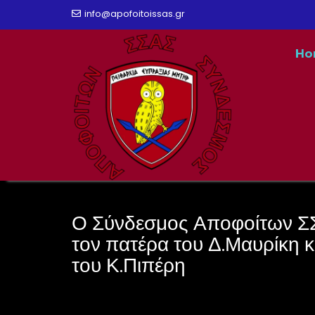
Skip
info@apofoitoissas.gr
to
Ho
content
Ο Σύνδεσμος Αποφοίτων Σ
τον πατέρα του Δ.Μαυρίκη κ
του Κ.Πιπέρη