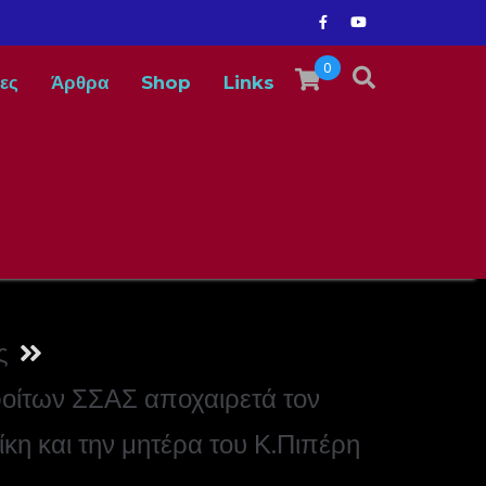
0
ες
Άρθρα
Shop
Links
ς
ίτων ΣΣΑΣ αποχαιρετά τον
κη και την μητέρα του Κ.Πιπέρη