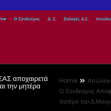
me
O Σύνδεσμος
Δ. Σ.
Εκλογές Δ.Σ.
Απώλει
ΣΑΣ αποχαιρετά
Home
Απώλειε
αι την μητέρα
Ο Σύνδεσμος Αποφο
πατέρα του Δ.Μαυρί