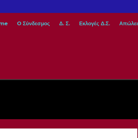
me
O Σύνδεσμος
Δ. Σ.
Εκλογές Δ.Σ.
Απώλει