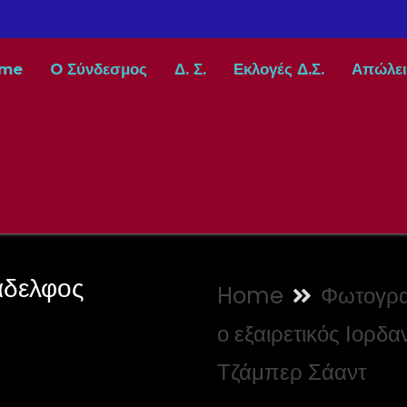
me
O Σύνδεσμος
Δ. Σ.
Εκλογές Δ.Σ.
Απώλει
άδελφος
Home
Φωτογρα
ο εξαιρετικός Ιορδ
Τζάμπερ Σάαντ