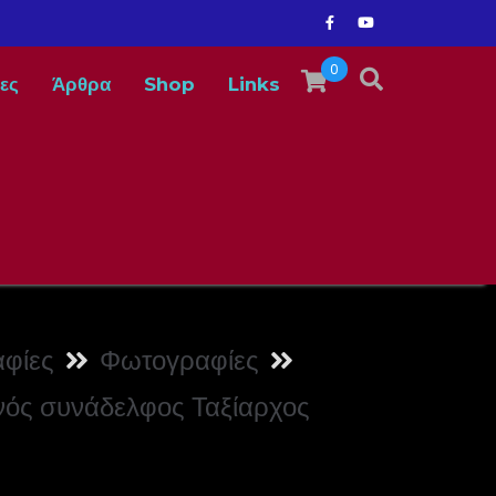
0
ες
Άρθρα
Shop
Links
φίες
Φωτογραφίες
ανός συνάδελφος Ταξίαρχος