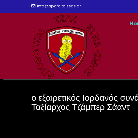
Skip
info@apofoitoissas.gr
to
Ho
content
ο εξαιρετικός Ιορδανός συν
Ταξίαρχος Τζάμπερ Σάαντ