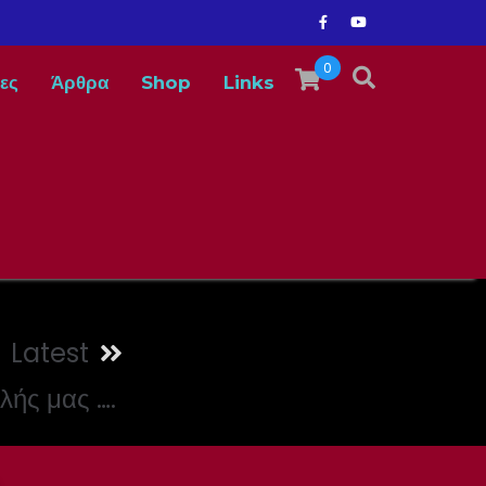
0
ες
Άρθρα
Shop
Links
Latest
λής μας ….