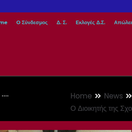
me
O Σύνδεσμος
Δ. Σ.
Εκλογές Δ.Σ.
Απώλει
 ….
Home
News
Ο Διοικητής της Σχο