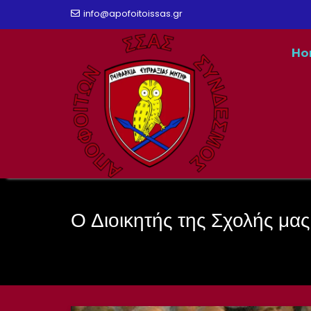
Skip
info@apofoitoissas.gr
to
Ho
content
Ο Διοικητής της Σχολής μας