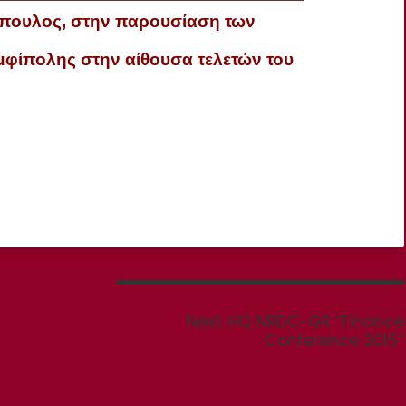
πουλος, στην παρουσίαση των
φίπολης στην αίθουσα τελετών του
Next
Next:
HQ NRDC-GR “Finance
post:
Conference 2015”