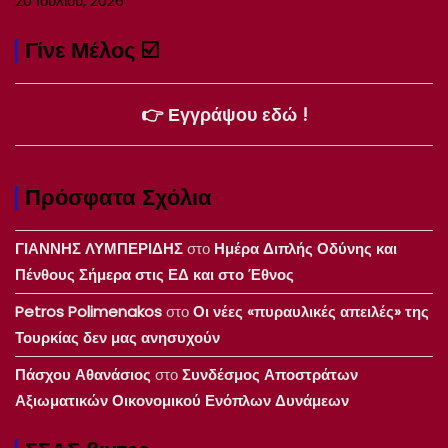
20 Ιουλίου, 2026
Γίνε Μέλος ☑️
👉 Εγγράψου εδώ !
Πρόσφατα Σχόλια
ΓΙΑΝΝΗΣ ΛΥΜΠΕΡΙΔΗΣ
στο
Ημέρα Διπλής Οδύνης και
Πένθους Σήμερα στις ΕΔ και στο Έθνος
Petros Polimenakos
στο
Οι νέες «πυραυλικές απειλές» της
Τουρκίας δεν μας ανησυχούν
Πάσχου Αθανάσιος
στο
Συνδέσμος Αποστράτων
Αξιωματικών Οικονομικού Ενόπλων Δυνάμεων