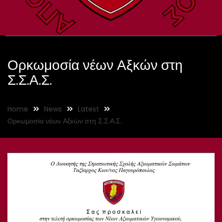
Ορκωμοσία νέων Αξκών στη
Σ.Σ.Α.Σ.
Home
News
Latest
Ορκωμοσία νέων Αξκών στη Σ.Σ.Α.Σ.