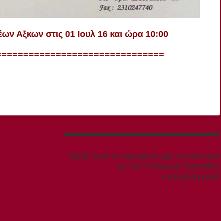
ν Αξκων στις 01 Ιουλ 16 και ώρα 10:00
===============================
Next
Next:
Από τη σημερινή μας συνάντηση
post:
με τον Υπουργό Εργασίας
κ.Κατρούγκαλο