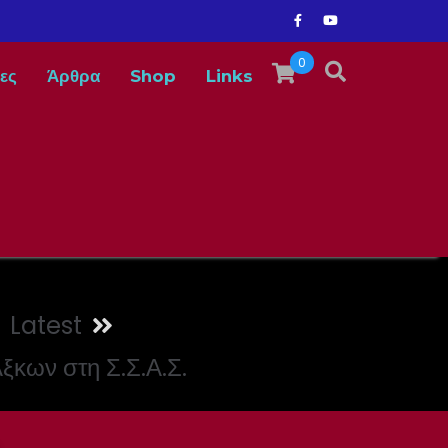
0
ες
Άρθρα
Shop
Links
Latest
κων στη Σ.Σ.Α.Σ.