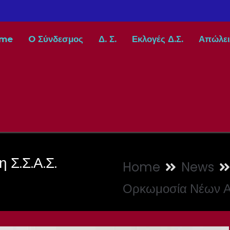
me
O Σύνδεσμος
Δ. Σ.
Εκλογές Δ.Σ.
Απώλει
 Σ.Σ.Α.Σ.
Home
News
Ορκωμοσία Νέων Αξ