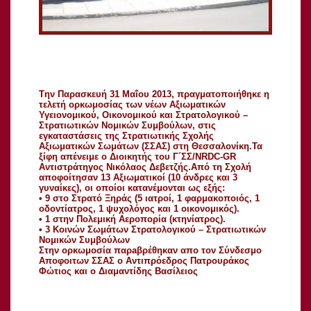
Tην Παρασκευή 31 Μαΐου 2013, πραγματοποιήθηκε η
τελετή ορκωμοσίας των νέων Αξιωματικών
Υγειονομικού, Οικονομικού και Στρατολογικού –
Στρατιωτικών Νομικών Συμβούλων, στις
εγκαταστάσεις της Στρατιωτικής Σχολής
Αξιωματικών Σωμάτων (ΣΣΑΣ) στη Θεσσαλονίκη.
Τα
ξίφη απένειμε ο Διοικητής του Γ΄ΣΣ/NRDC-GR
Αντιστράτηγος Νικόλαος Δεβετζής.Από τη Σχολή
αποφοίτησαν 13 Αξιωματικοί (10 άνδρες και 3
γυναίκες), οι οποίοι κατανέμονται ως εξής:
• 9 στο Στρατό Ξηράς (5 ιατροί, 1 φαρμακοποιός, 1
οδοντίατρος, 1 ψυχολόγος και 1 οικονομικός).
• 1 στην Πολεμική Αεροπορία (κτηνίατρος).
• 3 Κοινών Σωμάτων Στρατολογικού – Στρατιωτικών
Νομικών Συμβούλων
Στην ορκωμοσία παρaβρέθηκαν απο τον Σύνδεσμο
Αποφοιτων ΣΣΑΣ ο Αντιπρόεδρος Πατρουράκος
Φώτιος και ο Διαμαντίδης Βασίλειος