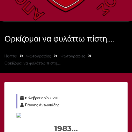
Ορκίζομαι να φυλάττω πίστη….
Home
Φωτογραφίες
Φωτογραφίες
Ορκίζομαι να φυλάττω πίστη….
6 Φεβρουαρίου, 2011
Γιάννης Αντωνιάδης
1983…