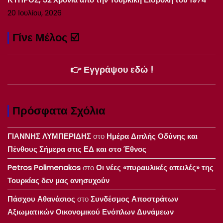
20 Ιουλίου, 2026
Γίνε Μέλος ☑️
👉 Εγγράψου εδώ !
Πρόσφατα Σχόλια
ΓΙΑΝΝΗΣ ΛΥΜΠΕΡΙΔΗΣ
στο
Ημέρα Διπλής Οδύνης και
Πένθους Σήμερα στις ΕΔ και στο Έθνος
Petros Polimenakos
στο
Οι νέες «πυραυλικές απειλές» της
Τουρκίας δεν μας ανησυχούν
Πάσχου Αθανάσιος
στο
Συνδέσμος Αποστράτων
Αξιωματικών Οικονομικού Ενόπλων Δυνάμεων