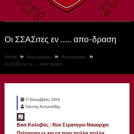
Οι ΣΣΑΣιτες εν …… απο-δραση
Home
Φωτογραφίες
Φωτογραφίες
Οι ΣΣΑΣιτες εν …… απο-δραση
17 Δεκεμβρίου, 2014
Γιάννης Αντωνιάδης
Βασ.Κολοβός :
Νυν Στρατηγοι Ναυαρχοι
Πτέραρχοι εε και εα πριν πολλα πολλα