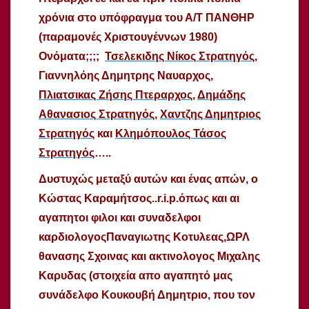
χρόνια στο υπόφραγμα του Α/Τ ΠΑΝΘΗΡ
(παραμονές Χριστουγέννων 1980)
Ονόματα;;;;
Τσελεκιδης Νίκος Στρατηγός
,
Γιαννηλόης Δημητρης Ναυαρχος,
Πλιατσικας Ζήσης Πτεραρχος
,
Δημάδης
Αθανασιος Στρατηγός
,
Χαντζης Δημητριος
Στρατηγός
και
Κλημόπουλος Τάσος
Στρατηγός
…..
Δυστυχώς μεταξύ αυτών και ένας απών, ο
Κώστας Καραμήτσος..r.i.p.όπως και αι
αγαπητοι φιλοι και συναδελφοι
καρδιολογοςΠαναγιωτης Κοτυλεας,ΩΡΛ
θανασης Σχοινας και ακτινολογος Μιχαλης
Καρυδας (στοιχεία απο αγαπητό μας
συνάδελφο Κουκουβή Δημητριο, που τον