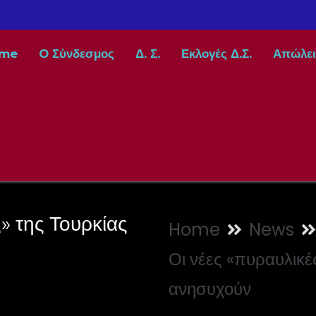
me
O Σύνδεσμος
Δ. Σ.
Εκλογές Δ.Σ.
Απώλει
ς» της Τουρκίας
Home
News
Οι νέες «πυραυλικέ
ανησυχούν