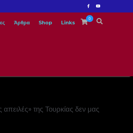
0
ες
Άρθρα
Shop
Links
ς απειλές» της Τουρκίας δεν μας