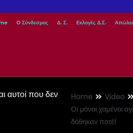
me
O Σύνδεσμος
Δ. Σ.
Εκλογές Δ.Σ.
Απώλει
αι αυτοί που δεν
Home
Video
Οι μόνοι χαμένοι αγ
δόθηκαν ποτέ!