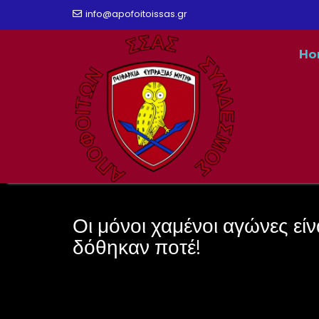
Skip
info@apofoitoissas.gr
to
Ho
content
Οι μόνοι χαμένοι αγώνες είν
δόθηκαν ποτέ!