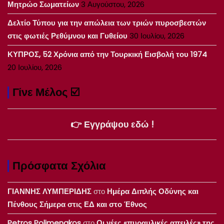
Μητρώο Σωματείων
3 Αυγούστου, 2026
Δελτίο Τύπου για την απώλεια των τριών πυροσβεστών
στις φωτιές Ρεθύμνου και Γυθείου
30 Ιουλίου, 2026
ΚΥΠΡΟΣ, 52 Χρόνια από την Τουρκική Εισβολή του 1974
20 Ιουλίου, 2026
Γίνε Μέλος ☑️
👉 Εγγράψου εδώ !
Πρόσφατα Σχόλια
ΓΙΑΝΝΗΣ ΛΥΜΠΕΡΙΔΗΣ
στο
Ημέρα Διπλής Οδύνης και
Πένθους Σήμερα στις ΕΔ και στο Έθνος
Petros Polimenakos
στο
Οι νέες «πυραυλικές απειλές» της