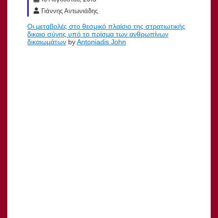
Γιάννης Αντωνιάδης
Οι μεταβολές στο θεσμικό πλαίσιο της στρατιωτικής
δικαιο σύνης υπό το πρίσμα των ανθρωπίνων
δικαιωμάτων
by
Antoniadis John