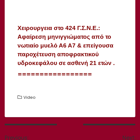
Χειρουργεια στο 424 Γ.Σ.Ν.Ε.
:
Αφαίρεση μηνιγγιώματος από το
νωτιαίο μυελό Α6 Α7 & επείγουσα
παροχέτευση αποφρακτικού
υδροκεφάλου σε ασθενή 21 ετών .
=================
Video
Πλοήγηση
άρθρων
Previous
N
Previous:
Next: