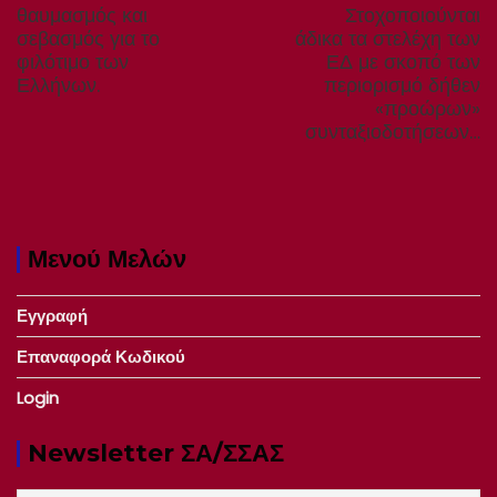
post:
p
θαυμασμός και
Στοχοποιούνται
σεβασμός για το
άδικα τα στελέχη των
φιλότιμο των
ΕΔ με σκοπό των
Ελλήνων.
περιορισμό δήθεν
«προώρων»
συνταξιοδοτήσεων…
Μενού Μελών
Εγγραφή
Επαναφορά Κωδικού
Login
Newsletter ΣΑ/ΣΣΑΣ