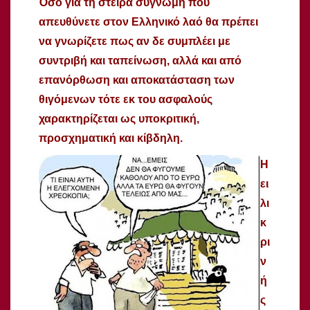
Όσο για τη στείρα συγνώμη που
απευθύνετε στον Ελληνικό λαό θα πρέπει
να γνωρίζετε πως αν δε συμπλέει με
συντριβή και ταπείνωση, αλλά και από
επανόρθωση και αποκατάσταση των
θιγόμενων τότε εκ του ασφαλούς
χαρακτηρίζεται ως υποκριτική,
προσχηματική και κίβδηλη.
Η
ει
λι
κ
ρι
ν
ή
ς