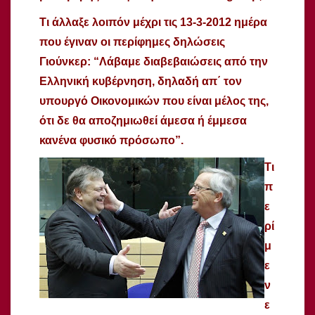
Τι άλλαξε λοιπόν μέχρι τις 13-3-2012 ημέρα
που έγιναν οι περίφημες δηλώσεις
Γιούνκερ: “Λάβαμε διαβεβαιώσεις από την
Ελληνική κυβέρνηση, δηλαδή απ΄ τον
υπουργό Οικονομικών που είναι μέλος της,
ότι δε θα αποζημιωθεί άμεσα ή έμμεσα
κανένα φυσικό πρόσωπο”.
Τι
π
ε
ρί
μ
ε
ν
ε