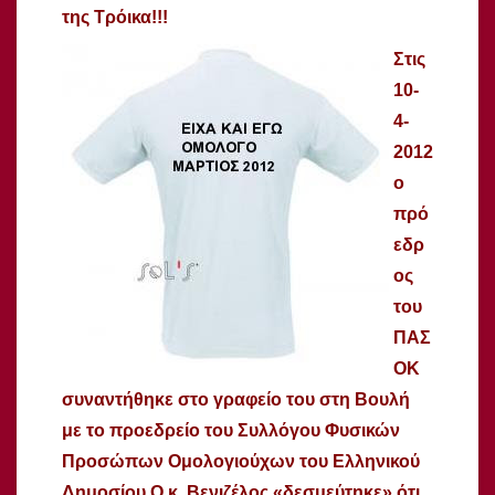
της Τρόικα!!!
Στις
10-
4-
2012
ο
πρό
εδρ
ος
του
ΠΑΣ
ΟΚ
συναντήθηκε στο γραφείο του στη Βουλή
με το προεδρείο του Συλλόγου Φυσικών
Προσώπων Ομολογιούχων του Ελληνικού
Δημοσίου Ο κ. Βενιζέλος «δεσμεύτηκε» ότι