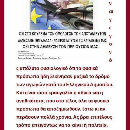
ν
αι
γ
ε
γ
ο
ν
ό
ς απόλυτα φυσιολογικό ότι τα φυσικά
πρόσωπα ήδη ξεκίνησαν μαζικά το δρόμο
των αγωγών κατά του Ελληνικού Δημοσίου.
Και είναι τόσο κραυγαλέα η αδικία και η
ανηθικότητα, που στο τέλος όλα τα φυσικά
πρόσωπα θα αποζημιωθούν, έστω κι αν
περάσουν πολλά χρόνια. Ας βρει επιτέλους
τρόπο επειγόντως να το κάνει η πολιτεία,