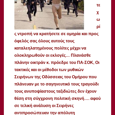
τε
χ
ω
ρί
ς ντροπή να κρατήσετε σε ομηρία και προς
όφελός σας όλους αυτούς τους
καταλεηλατημένους πολίτες μέχρι να
ολοκληρωθούν οι εκλογές… Πλανάσθε
πλάνην οικτράν κ. πρόεδρε του ΠΑ-ΣΟΚ, Οι
τακτικές και οι μέθοδοι των μυθικών
Σειρήνων της Οδύσσειας του Ομήρου που
πλάνευαν με το σαγηνευτικό τους τραγούδι
τους ανυποψίαστους ταξιδιώτες δεν έχουν
θέση στη σύγχρονη πολιτική σκηνή…. αφού
σε τελική ανάλυση οι Σειρήνες
αντιπροσώπευαν την απόλυτη