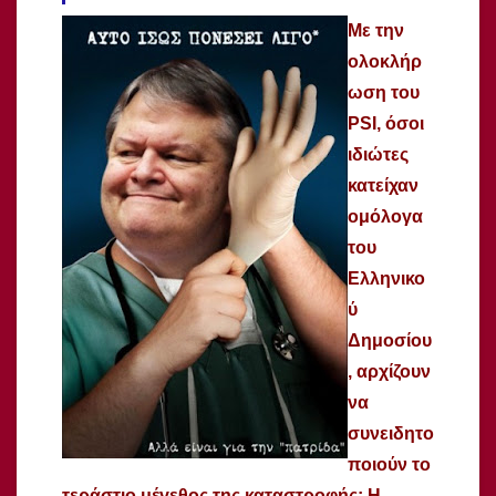
Με την
ολοκλήρ
ωση του
PSI, όσοι
ιδιώτες
κατείχαν
ομόλογα
του
Ελληνικο
ύ
Δημοσίου
, αρχίζουν
να
συνειδητο
ποιούν το
τεράστιο μέγεθος της καταστροφής: Η