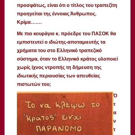
προσφάτως, είναι ότι ο τίτλος του τραπεζίτη
προηγείται της έννοιας Άνθρωπος.
Κρίμα…….
Με πιο κουράγιο κ. πρόεδρε του ΠΑΣΟΚ θα
εμπιστευτεί ο ιδιώτης-αποταμιευτής τα
χρήματα του στο Ελληνικό τραπεζικό
σύστημα, όταν το Ελληνικό κράτος υλοποιεί
χωρίς ίχνος ντροπής τη δήμευση της
ιδιωτικής περιουσίας των απευθείας
πιστωτών του;
Ό
τ
α
ν
τ