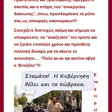
σκοπός και ο στόχος του “συνεργείου
διάσωσης”, όπως προσδιορίσατε το ρόλο
σας ως υπουργός οικονομικών!!!
Συνεχίζετε δυστυχώς ακόμη και σήμερα να
υποκρίνεστε, να “αναζητάτε” τον τρόπο και
να ζητάτε επιπλέον χρόνο και πρόσθετη
πολιτική δύναμη για να κάνετε το
αυτονόητο…. “Πολύ κο-κο και κανένα αβγό
κ. Βενιζέλο”!!!
Ε
πι
χ
ει
ρ
εί