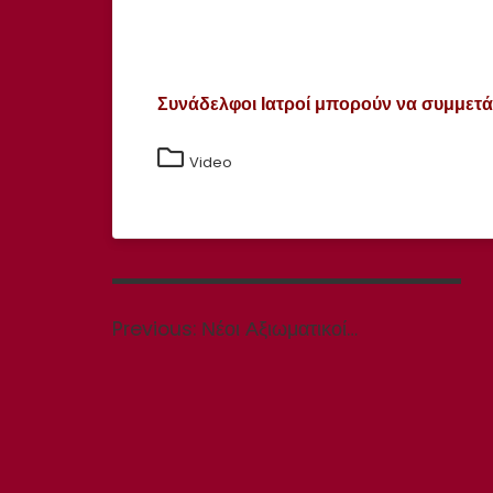
Συνάδελφοι Ιατροί μπορούν να συμμετά
Video
Πλοήγηση
άρθρων
Previous
Previous:
Νέοι Αξιωματικοί…
post: