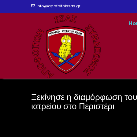
Skip
info@apofoitoissas.gr
to
Ho
content
Ξεκίνησε η διαμόρφωση του
ιατρείου στο Περιστέρι