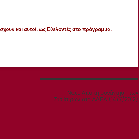
σχουν και αυτοί, ως Εθελοντές στο πρόγραμμα.
Next
Next:
Από τη συνάντηση των
post:
Στρ.Ιατρων στη ΛΑΕΔ (14/7/2012)