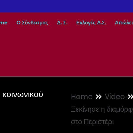
me
O Σύνδεσμος
Δ. Σ.
Εκλογές Δ.Σ.
Απώλει
 κοινωνικού
Home
Video
Ξεκίνησε η διαμόρφ
στο Περιστέρι