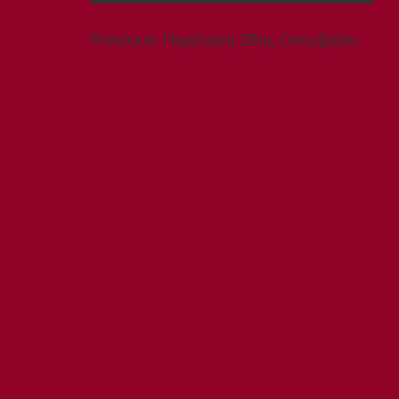
Πλοήγηση
άρθρων
Previous
Previous:
Παρέλαση 28ης Οκτωβρίου
post: