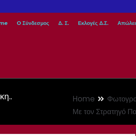
me
O Σύνδεσμος
Δ. Σ.
Εκλογές Δ.Σ.
Απώλει
η..
Home
Φωτογρα
Με τον Στρατηγό Π