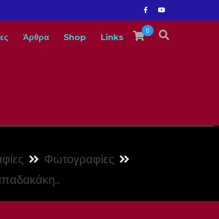
0
ες
Άρθρα
Shop
Links
φίες
Φωτογραφίες
απαδακάκη..